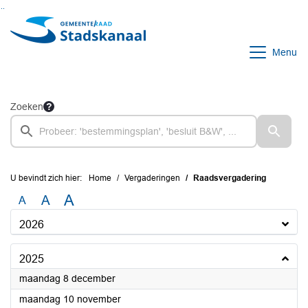
Ga naar de inhoud van deze pagina
Ga naar het zoeken
Ga naar het menu
Menu
Zoeken
U bevindt zich hier:
Home
Vergaderingen
Raadsvergadering
A
A
A
2026
2025
2025
maandag 8 december
2025
maandag 10 november