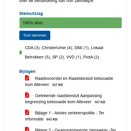
over de behandeling van hun zienswijze.
Stemuitslag
100% Voor
Toon stemmen
CDA (3), ChristenUnie (4), D66 (1), Lokaal
voor
Betrokken (5), SP (2), VVD (1), PvdA (2)
Bijlagen
Raadsvoorstel en Raadsbesluit bebouwde
kom Alteveer
357 KB
Getekende raadsbesluit Aanpassing
begrenzing bebouwde kom Alteveer
167 KB
Bijlage 1 - Advies verkeerspolitie - Ter
informatie
643 KB
Bijlage 2 - Geanonimiseerde zienswijze -Ter