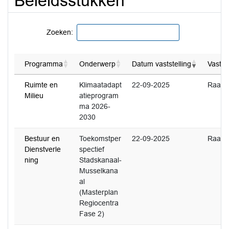
Beleidsstukken
Zoeken:
Programma
Onderwerp
Datum vaststelling
Vastge
Ruimte en
Klimaatadapt
22-09-2025
Raad
Milieu
atieprogram
ma 2026-
2030
Bestuur en
Toekomstper
22-09-2025
Raad
Dienstverle
spectief
ning
Stadskanaal-
Musselkana
al
(Masterplan
Regiocentra
Fase 2)