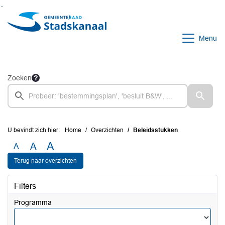
Ga naar de inhoud van deze pagina
Ga naar het zoeken
Ga naar het menu
Menu
Zoeken
U bevindt zich hier:
Home
Overzichten
Beleidsstukken
A
A
A
Terug naar overzichten
Filters
Programma