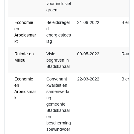
voor inclusief
groen
Economie
Beleidsregel
21-06-2022
B en 
en
d
Arbeidsmar
energiestoes
kt
lag
Ruimte en
Visie
09-05-2022
Raad
Milieu
begraven in
Stadskanaal
Economie
Convenant
22-03-2022
B en 
en
kwaliteit en
Arbeidsmar
samenwerki
kt
ng
gemeente
Stadskanaal
en
bescherming
sbewindvoer