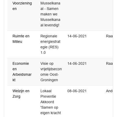
Voorziening
Musselkana
en
al - Samen
maken we
Musselkana
al levendig!
Ruimte en
Regionale
14-06-2021
Raad
Milieu
energiestrat
egie (RES)
1.0
Economie
Visie op
14-06-2021
Raad
en
vrijetijdsecon
Arbeidsmar
omie Oost-
kt
Groningen
Welzijn en
Lokaal
08-06-2021
Ander
Zorg
Preventie
Akkoord
'Samen op
eigen kracht