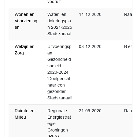
vooruit'
Wonen en
Water- en
14-12-2020
Raad
Voorziening
rioleringspla
en
n 2021-2025
Stadskanaal
Welzijn en
Uitvoeringspl
08-12-2020
B en 
Zorg
an
Gezondheid
sbeleid
2020-2024
'Doelgericht
naar een
gezonder
Stadskanaal!
Ruimte en
Regionale
21-09-2020
Raad
Milieu
Energiestrat
egie
Groningen
(RES)