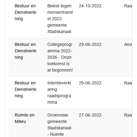
Bestuur en
Beleid tegen
24-10-2022
Raad
Dienstverle
mensenhand
ning
el 2022
gemeente
Stadskanaal
Bestuur en
Collegeprogr
29-06-2022
Ander
Dienstverle
amma 2022-
ning
2026 - Onze
toekomst is
al begonnen!
Bestuur en
Intentieverkl
29-06-2022
Raad
Dienstverle
aring
ning
raadsprogra
mma
Ruimte en
Groenvisie
27-06-2022
Raad
Milieu
gemeente
Stadskanaal
- Ruimte