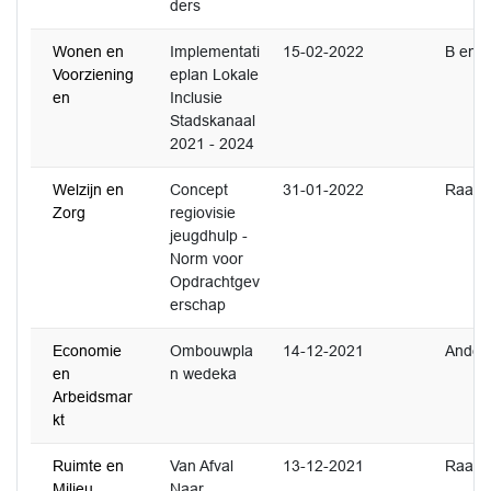
ders
Wonen en
Implementati
15-02-2022
B en 
Voorziening
eplan Lokale
en
Inclusie
Stadskanaal
2021 - 2024
Welzijn en
Concept
31-01-2022
Raad
Zorg
regiovisie
jeugdhulp -
Norm voor
Opdrachtgev
erschap
Economie
Ombouwpla
14-12-2021
Ander
en
n wedeka
Arbeidsmar
kt
Ruimte en
Van Afval
13-12-2021
Raad
Milieu
Naar