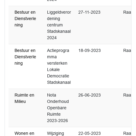
Bestuur en
Liggeldveror
27-11-2023
Raad
Dienstverle
dening
ning
centrum
Stadskanaal
2024
Bestuur en
Actieprogra
18-09-2023
Raad
Dienstverle
mma
ning
versterken
Lokale
Democratie
Stadskanaal
Ruimte en
Nota
26-06-2023
Raad
Milieu
Onderhoud
Openbare
Ruimte
2023-2026
Wonen en
Wijziging
22-05-2023
Raad