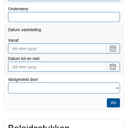
Onderwerp
Datum vaststelling
vanaf
Selecte
een
Datum tot en met
datum
vanaf
Selecte
een
datum
Vastgesteld door
tot
en
met
Wis