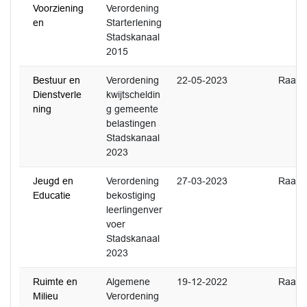
Voorziening
Verordening
en
Starterlening
Stadskanaal
2015
Bestuur en
Verordening
22-05-2023
Raad
Dienstverle
kwijtscheldin
ning
g gemeente
belastingen
Stadskanaal
2023
Jeugd en
Verordening
27-03-2023
Raad
Educatie
bekostiging
leerlingenver
voer
Stadskanaal
2023
Ruimte en
Algemene
19-12-2022
Raad
Milieu
Verordening