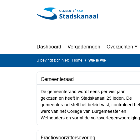
Ga naar de inhoud van deze pagina
Ga naar het zoeken
Ga naar het menu
Dashboard
Vergaderingen
Overzichten
U bevindt zich hier:
Home
Wie is wie
Gemeenteraad
De gemeenteraad wordt eens per vier jaar
gekozen en heeft in Stadskanaal 23 leden. De
gemeenteraad stelt het beleid vast, controleert he
werk van het College van Burgemeester en
Wethouders en vormt de volksvertegenwoordiging
Fractievoorzittersoverleg