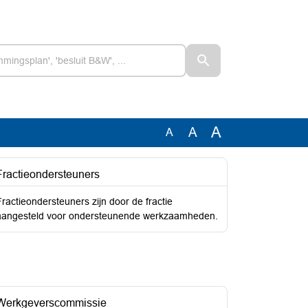
A
A
A
Fractieondersteuners
Fractieondersteuners zijn door de fractie
aangesteld voor ondersteunende werkzaamheden.
Werkgeverscommissie