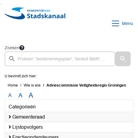
Ga naar de inhoud van deze pagina
Ga naar het zoeken
Ga naar het menu
Menu
Zoeken
U bevindt zich hier:
Home
Wie is wie
Adviescommissie Veiligheidsregio Groningen
A
A
A
Categorieën
Gemeenteraad
Lijstopvolgers
Fractieondersteuners