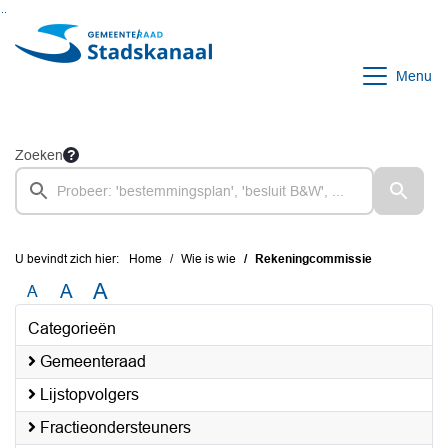
Ga naar de inhoud van deze pagina
Ga naar het zoeken
Ga naar het menu
Menu
Zoeken
U bevindt zich hier:
Home
Wie is wie
Rekeningcommissie
A
A
A
Categorieën
Gemeenteraad
Lijstopvolgers
Fractieondersteuners