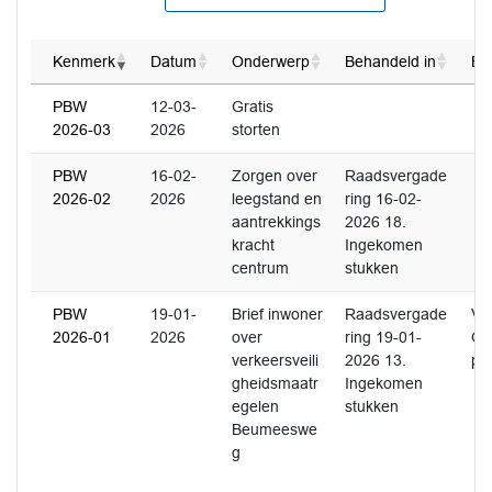
Kenmerk
Datum
Onderwerp
Behandeld in
Be
PBW
12-03-
Gratis
2026-03
2026
storten
PBW
16-02-
Zorgen over
Raadsvergade
2026-02
2026
leegstand en
ring 16-02-
aantrekkings
2026 18.
kracht
Ingekomen
centrum
stukken
PBW
19-01-
Brief inwoner
Raadsvergade
Vr
2026-01
2026
over
ring 19-01-
Op
verkeersveili
2026 13.
pl
gheidsmaatr
Ingekomen
egelen
stukken
Beumeeswe
g