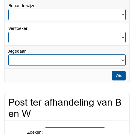
datum
Behandelwijze
tot
en
met
Verzoeker
Afgedaan
Wis
Post ter afhandeling van B
en W
Zoeken: