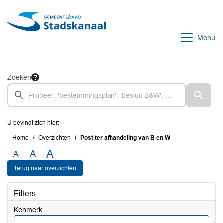
Ga naar de inhoud van deze pagina
Ga naar het zoeken
Ga naar het menu
Menu
Zoeken
U bevindt zich hier:
Home
Overzichten
Post ter afhandeling van B en W
A
A
A
Terug naar overzichten
Filters
Kenmerk