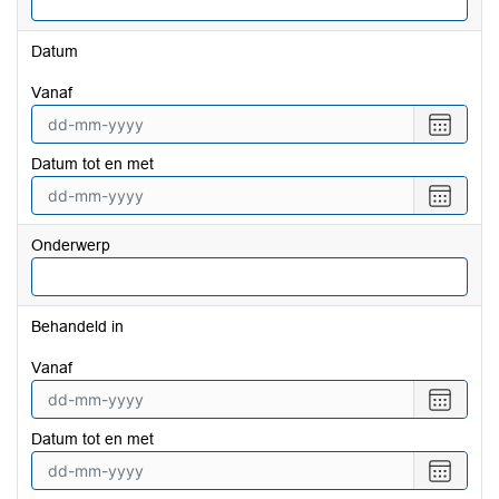
Datum
vanaf
Selecte
een
Datum tot en met
datum
vanaf
Selecte
een
datum
Onderwerp
tot
en
met
Behandeld in
vanaf
Selecte
een
Datum tot en met
datum
vanaf
Selecte
een