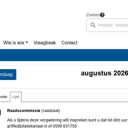
Zoeken
Wie is wie
Vraagbaak
Contact
augustus 202
ndaag
ender
Lijst
maandag 31 augustus 2026
Raadscommissie
(raadzaal)
1
Als u tijdens deze vergadering wilt inspreken kunt u dat tot één uur 
griffie@stadskanaal.nl of 0599 631755