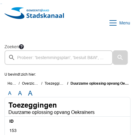
Ga naar de inhoud van deze pagina
Ga naar het zoeken
Ga naar het menu
Menu
Zoeken
U bevindt zich hier:
Home
Overzichten
Toezeggingen
Duurzame oplossing opvang Oekraïners
A
A
A
Toezeggingen
Duurzame oplossing opvang Oekraïners
ID
153