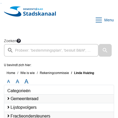
Ga naar de inhoud van deze pagina
Ga naar het zoeken
Ga naar het menu
Menu
Zoeken
U bevindt zich hier:
Home
Wie is wie
Rekeningcommissie
Linda Huizing
A
A
A
Categorieën
Gemeenteraad
Lijstopvolgers
Fractieondersteuners