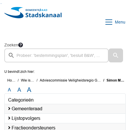
Ga naar de inhoud van deze pagina
Ga naar het zoeken
Ga naar het menu
Menu
Zoeken
U bevindt zich hier:
Home
Wie is wie
Adviescommissie Veiligheidsregio Groningen
Simon Mulder
A
A
A
Categorieën
Gemeenteraad
Lijstopvolgers
Fractieondersteuners