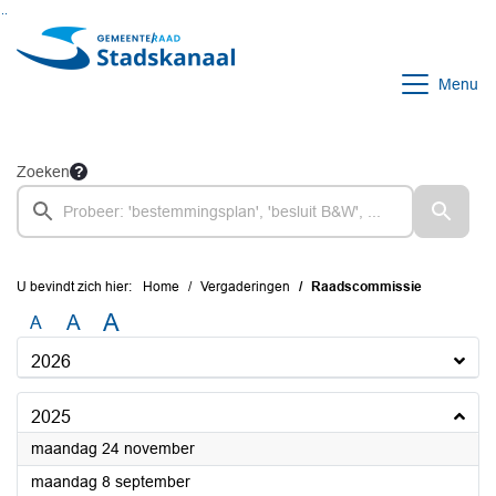
Ga naar de inhoud van deze pagina
Ga naar het zoeken
Ga naar het menu
Menu
Zoeken
U bevindt zich hier:
Home
Vergaderingen
Raadscommissie
A
A
A
2026
2025
2025
maandag 24 november
2025
maandag 8 september