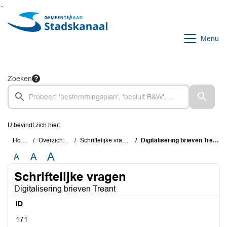
Ga naar de inhoud van deze pagina
Ga naar het zoeken
Ga naar het menu
Menu
Zoeken
U bevindt zich hier:
Home
Overzichten
Schriftelijke vragen
Digitalisering brieven Treant
A
A
A
Schriftelijke vragen
Digitalisering brieven Treant
ID
171