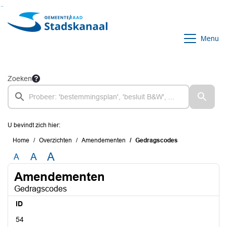
Ga naar de inhoud van deze pagina
Ga naar het zoeken
Ga naar het menu
Menu
Zoeken
U bevindt zich hier:
Home
Overzichten
Amendementen
Gedragscodes
A
A
A
Amendementen
Gedragscodes
ID
54