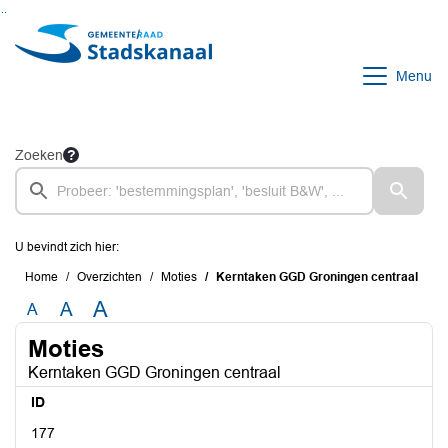
Ga naar de inhoud van deze pagina
Ga naar het zoeken
Ga naar het menu
Menu
Zoeken
U bevindt zich hier:
Home
Overzichten
Moties
Kerntaken GGD Groningen centraal
A
A
A
Moties
Kerntaken GGD Groningen centraal
ID
177