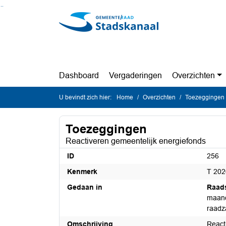
Ga naar de inhoud van deze pagina
Ga naar het zoeken
Ga naar het menu
Dashboard
Vergaderingen
Overzichten
U bevindt zich hier:
Home
Overzichten
Toezeggingen
Toezeggingen
Reactiveren gemeentelijk energiefonds
ID
256
Kenmerk
T 202
Gedaan in
Raad
maand
raadz
Omschrijving
React