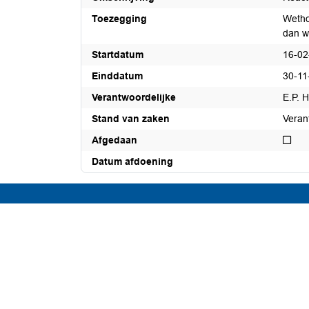
Toezegging
Wetho
dan w
Startdatum
16-02
Einddatum
30-11
Verantwoordelijke
E.P. H
Stand van zaken
Veran
Nie
Afgedaan
Datum afdoening