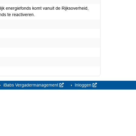
ijk energiefonds komt vanuit de Rijksoverheid,
ds te reactiveren.
iBabs Vergadermanagement
Inloggen