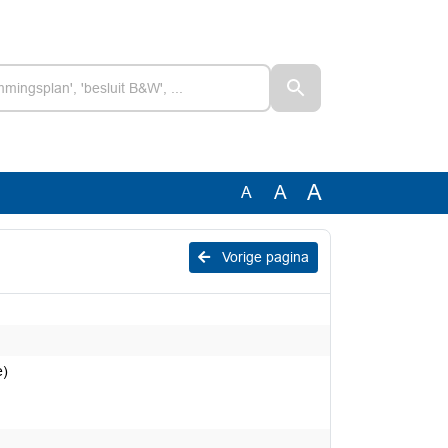
A
A
A
Vorige pagina
e)