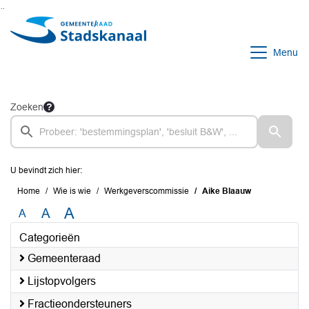
Ga naar de inhoud van deze pagina
Ga naar het zoeken
Ga naar het menu
Menu
Zoeken
U bevindt zich hier:
Home
Wie is wie
Werkgeverscommissie
Aike Blaauw
A
A
A
Categorieën
Gemeenteraad
Lijstopvolgers
Fractieondersteuners