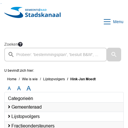
Ga naar de inhoud van deze pagina
Ga naar het zoeken
Ga naar het menu
Menu
Zoeken
U bevindt zich hier:
Home
Wie is wie
Lijstopvolgers
Hink-Jan Moedt
A
A
A
Categorieën
Gemeenteraad
Lijstopvolgers
Fractieondersteuners