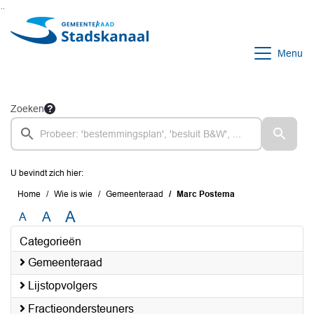
Ga naar de inhoud van deze pagina
Ga naar het zoeken
Ga naar het menu
Menu
Zoeken
U bevindt zich hier:
Home
Wie is wie
Gemeenteraad
Marc Postema
A
A
A
Categorieën
Gemeenteraad
Lijstopvolgers
Fractieondersteuners