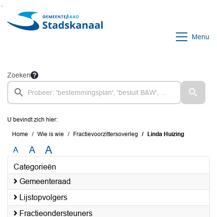
Ga naar de inhoud van deze pagina
Ga naar het zoeken
Ga naar het menu
Menu
Zoeken
U bevindt zich hier:
Home
Wie is wie
Fractievoorzittersoverleg
Linda Huizing
A
A
A
Categorieën
Gemeenteraad
Lijstopvolgers
Fractieondersteuners