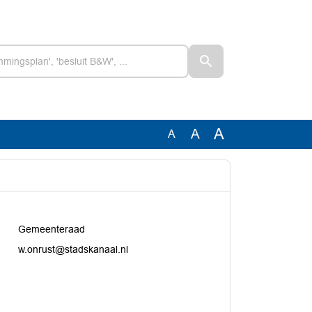
A
A
A
Gemeenteraad
w.onrust@stadskanaal.nl