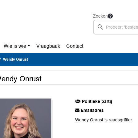
Zoeken
Wie is wie
Vraagbaak
Contact
Wendy Onrust
endy Onrust
Politieke partij
Emailadres
Wendy Onrust is raadsgriffier