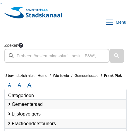
Ga naar de inhoud van deze pagina
Ga naar het zoeken
Ga naar het menu
Menu
Zoeken
U bevindt zich hier:
Home
Wie is wie
Gemeenteraad
Frank Piek
A
A
A
Categorieën
Gemeenteraad
Lijstopvolgers
Fractieondersteuners