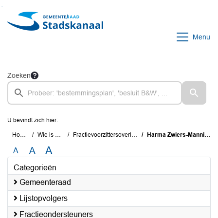
Ga naar de inhoud van deze pagina
Ga naar het zoeken
Ga naar het menu
Menu
Zoeken
U bevindt zich hier:
Home
Wie is wie
Fractievoorzittersoverleg
Harma Zwiers-Manning
A
A
A
Categorieën
Gemeenteraad
Lijstopvolgers
Fractieondersteuners