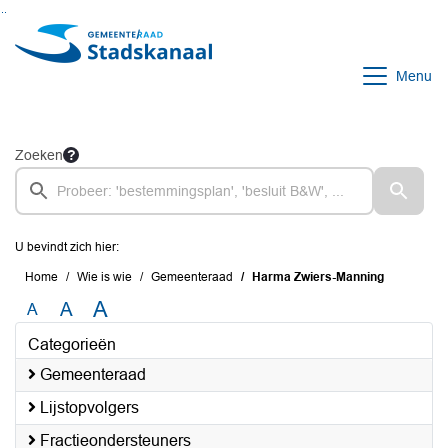
Ga naar de inhoud van deze pagina
Ga naar het zoeken
Ga naar het menu
Menu
Zoeken
U bevindt zich hier:
Home
Wie is wie
Gemeenteraad
Harma Zwiers-Manning
A
A
A
Categorieën
Gemeenteraad
Lijstopvolgers
Fractieondersteuners