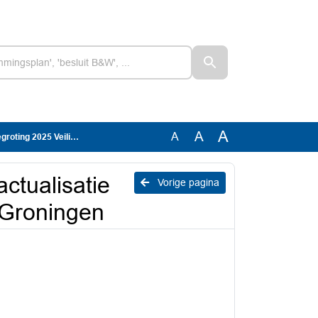
A
A
A
ligeheidsregio Groningen
ctualisatie
Vorige pagina
 Groningen