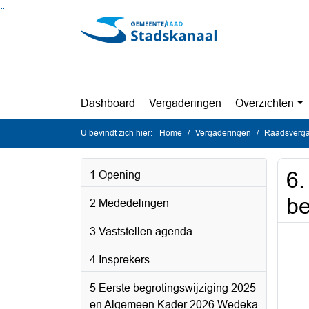
Ga naar de inhoud van deze pagina
Ga naar het zoeken
Ga naar het menu
Dashboard
Vergaderingen
Overzichten
U bevindt zich hier:
Home
Vergaderingen
Raadsvergad
6.
1 Opening
be
2 Mededelingen
3 Vaststellen agenda
4 Insprekers
5 Eerste begrotingswijziging 2025
en Algemeen Kader 2026 Wedeka