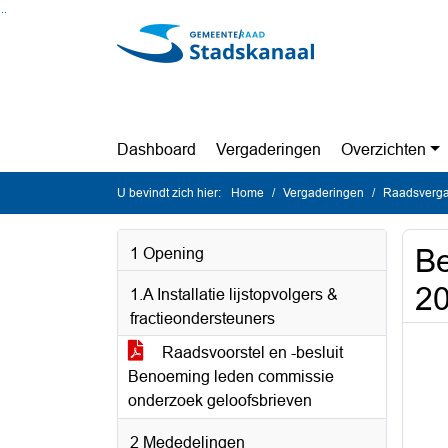
Ga naar de inhoud van deze pagina
Ga naar het zoeken
Ga naar het menu
Dashboard
Vergaderingen
Overzichten
U bevindt zich hier:
Home
Vergaderingen
Raadsverga
Be
1 Opening
20
1.A Installatie lijstopvolgers &
fractieondersteuners
Raadsvoorstel en -besluit
Benoeming leden commissie
onderzoek geloofsbrieven
2 Mededelingen