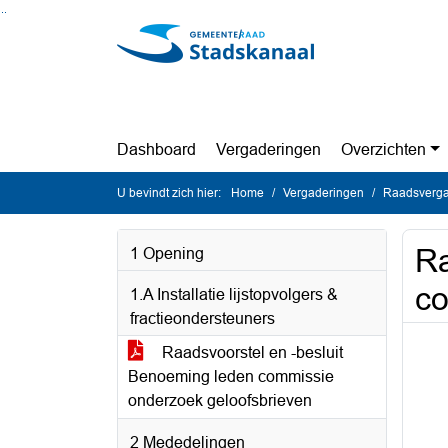
Ga naar de inhoud van deze pagina
Ga naar het zoeken
Ga naar het menu
Dashboard
Vergaderingen
Overzichten
U bevindt zich hier:
Home
Vergaderingen
Raadsverga
Ra
1 Opening
co
1.A Installatie lijstopvolgers &
fractieondersteuners
Raadsvoorstel en -besluit
Benoeming leden commissie
onderzoek geloofsbrieven
2 Mededelingen