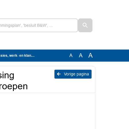
A
A
A
k- en klankbordgroepen
sing
Vorige pagina
groepen