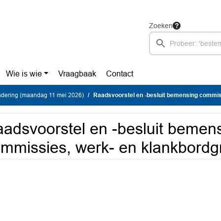
Zoeken
Wie is wie
Vraagbaak
Contact
dering (maandag 11 mei 2026)
Raadsvoorstel en -besluit bemensing commissies, wer
adsvoorstel en -besluit bemen
mmissies, werk- en klankbord