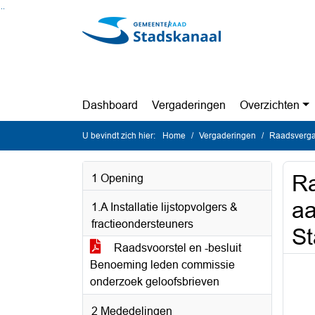
Ga naar de inhoud van deze pagina
Ga naar het zoeken
Ga naar het menu
Dashboard
Vergaderingen
Overzichten
U bevindt zich hier:
Home
Vergaderingen
Raadsverga
Ra
1 Opening
aa
1.A Installatie lijstopvolgers &
fractieondersteuners
St
Raadsvoorstel en -besluit
Benoeming leden commissie
onderzoek geloofsbrieven
2 Mededelingen