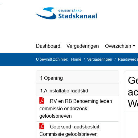
Ga naar de inhoud van deze pagina
Ga naar het zoeken
Ga naar het menu
Dashboard
Vergaderingen
Overzichten
U bevindt zich hier:
Home
Vergaderingen
Raadsverga
Ge
1 Opening
ac
1.A Installatie raadslid
We
RV en RB Benoeming leden
commissie onderzoek
geloofsbrieven
Getekend raadsbesluit
Commissie geloofsbrieven