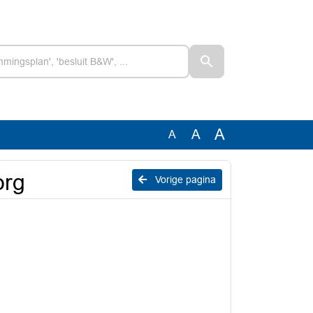
A
A
A
org
Vorige pagina