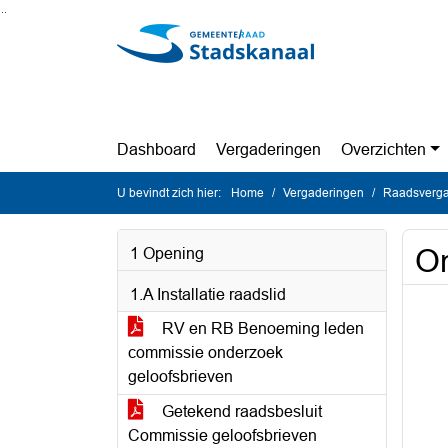
Ga naar de inhoud van deze pagina
Ga naar het zoeken
Ga naar het menu
Dashboard
Vergaderingen
Overzichten
U bevindt zich hier:
Home
Vergaderingen
Raadsverga
On
1 Opening
1.A Installatie raadslid
RV en RB Benoeming leden
commissie onderzoek
geloofsbrieven
Getekend raadsbesluit
Commissie geloofsbrieven