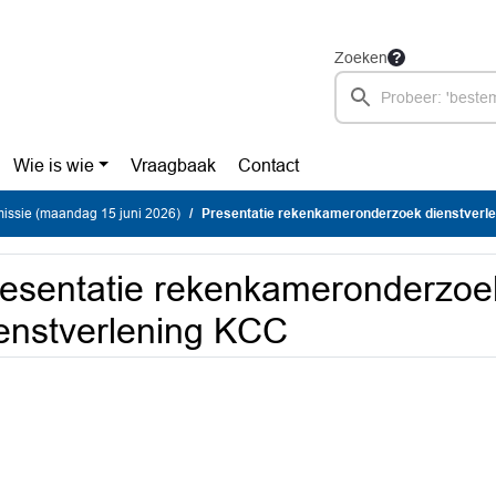
Zoeken
Wie is wie
Vraagbaak
Contact
ssie (maandag 15 juni 2026)
Presentatie rekenkameronderzoek dienstverl
esentatie rekenkameronderzoe
enstverlening KCC