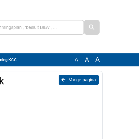
A
A
A
ening KCC
k
Vorige pagina