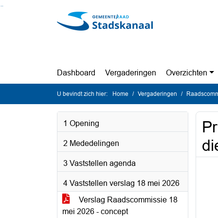
Ga naar de inhoud van deze pagina
Ga naar het zoeken
Ga naar het menu
Dashboard
Vergaderingen
Overzichten
U bevindt zich hier:
Home
Vergaderingen
Raadscommi
Pr
1 Opening
di
2 Mededelingen
3 Vaststellen agenda
4 Vaststellen verslag 18 mei 2026
Verslag Raadscommissie 18
mei 2026 - concept